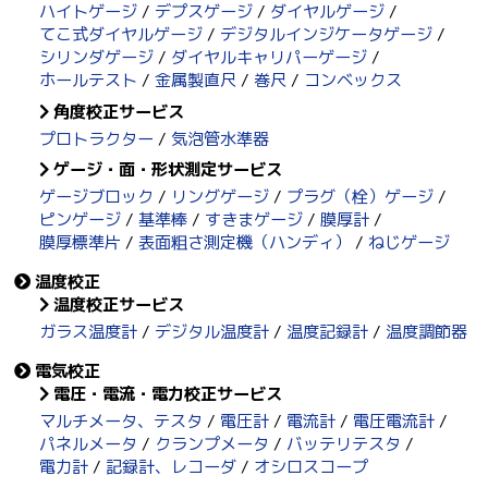
ハイトゲージ
デプスゲージ
ダイヤルゲージ
てこ式ダイヤルゲージ
デジタルインジケータゲージ
シリンダゲージ
ダイヤルキャリパーゲージ
ホールテスト
金属製直尺
巻尺
コンベックス
角度校正サービス
プロトラクター
気泡管水準器
ゲージ・面・形状測定サービス
ゲージブロック
リングゲージ
プラグ（栓）ゲージ
ピンゲージ
基準棒
すきまゲージ
膜厚計
膜厚標準片
表面粗さ測定機（ハンディ）
ねじゲージ
温度校正
温度校正サービス
ガラス温度計
デジタル温度計
温度記録計
温度調節器
電気校正
電圧・電流・電力校正サービス
マルチメータ、テスタ
電圧計
電流計
電圧電流計
パネルメータ
クランプメータ
バッテリテスタ
電力計
記録計、レコーダ
オシロスコープ