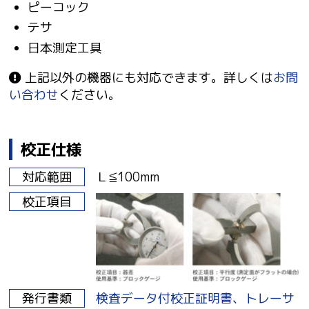
ピーコック
テサ
日本測定工具
上記以外の機器にも対応できます。詳しくは
お問
い合わせ
ください。
校正仕様
対応範囲
Ｌ≦100mm
校正項目
発行書類
検査データ付校正証明書、トレーサ